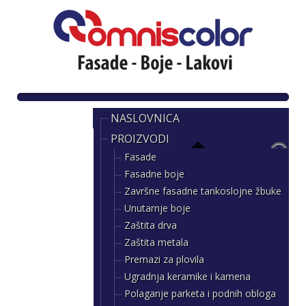
NASLOVNICA
PROIZVODI
Fasade
Fasadne boje
Završne fasadne tankoslojne žbuke
Unutarnje boje
Zaštita drva
Zaštita metala
Premazi za plovila
Ugradnja keramike i kamena
Polaganje parketa i podnih obloga