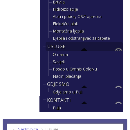
Brtvila
Hidroizolacije
Alati i pribor, OSZ oprema
Električni alati
Montažna ljepila
Ljepila i odstranjivač za tapete
USLUGE
O nama
Savjeti
Posao u Omnis Color-u
Načini plaćanja
GDJE SMO
Gdje smo u Puli
KONTAKTI
Pula
Naslovnica
>
Usluge