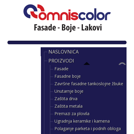
NASLOVNICA
PROIZVODI
Fasade
Fasadne boje
Završne fasadne tankoslojne žbuke
Unutarnje boje
Zaštita drva
Zaštita metala
Premazi za plovila
Ugradnja keramike i kamena
Polaganje parketa i podnih obloga