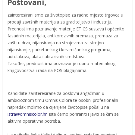
Poštovani,
zainteresirani smo za životopise za radno mjesto trgovca u
prodaji završnih materijala za graditeljstvo i industriju.
Prednost ima poznavanje materije ETICS sustava i općenito
fasadnih materijala, antikorozivnih premaza, premaza za
zaštitu drva, nijansiranja na strojevima za strojno
nijansiranje, parketarskog i keramičarskog programa,
autolakova, alata i abrazivnih sredstava.
Također, prednost ima poznavanje robno-materijalnog
knjigovodstva i rada na POS blagajnama.
Kandidate zainteresirane za poslovni angažman u
ambicioznom timu Omnis Colora te osobni profesionalni
napredak molimo da cijenjene životopise pošalju na
istra@omniscolor.hr
. Iste ćemo pohraniti i javiti se čim se
aktivira operativna potreba.
Uz najbolje želje Vašoj daljnjoj karijeri, srdačan pozdrav!