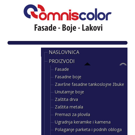
NASLOVNICA
PROIZVODI
Fasade
Fasadne boje
Završne fasadne tankoslojne žbuke
Unutarnje boje
Zaštita drva
Zaštita metala
Premazi za plovila
Ugradnja keramike i kamena
Polaganje parketa i podnih obloga