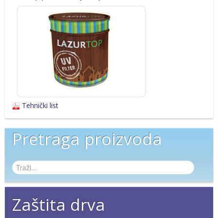
Tehnički list
Pretraga proizvoda
Zaštita drva