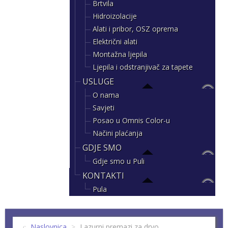
Brtvila
Hidroizolacije
Alati i pribor, OSZ oprema
Električni alati
Montažna ljepila
Ljepila i odstranjivač za tapete
USLUGE
O nama
Savjeti
Posao u Omnis Color-u
Načini plaćanja
GDJE SMO
Gdje smo u Puli
KONTAKTI
Pula
Naslovnica
>
Lazurni premazi za drvo