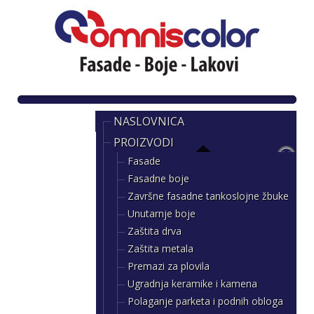
NASLOVNICA
PROIZVODI
Fasade
Fasadne boje
Završne fasadne tankoslojne žbuke
Unutarnje boje
Zaštita drva
Zaštita metala
Premazi za plovila
Ugradnja keramike i kamena
Polaganje parketa i podnih obloga