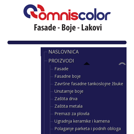
NASLOVNICA
PROIZVODI
Fasade
Fasadne boje
Završne fasadne tankoslojne žbuke
Unutarnje boje
Zaštita drva
Zaštita metala
Premazi za plovila
Ugradnja keramike i kamena
Polaganje parketa i podnih obloga